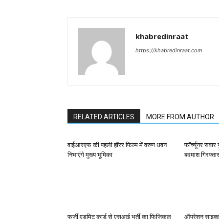
khabredinraat
https://khabredinraat.com
RELATED ARTICLES
MORE FROM AUTHOR
वाईआरएफ की पहली हॉरर फिल्म में वरुण धवन
फॉर्च्यूनर सवार 
निभाएंगे मुख्य भूमिका
बदमाश गिरफ्ता
फर्जी एडमिट कार्ड से एसआई भर्ती का फिजिकल
ऑपरेशन साइक्ल