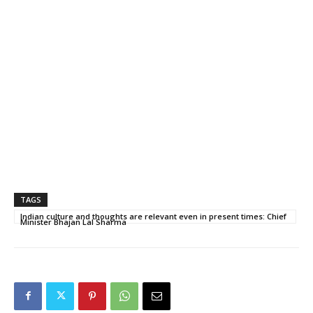
TAGS
Indian culture and thoughts are relevant even in present times: Chief
Minister Bhajan Lal Sharma