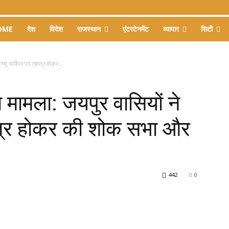
OME
देश
विदेश
राजस्थान
एंटरटेनमेंट
व्यापार
सिटी
च्यू सर्किल पर एकत्र होकर...
ामला: जयपुर वासियों ने
एकत्र होकर की शोक सभा और
442
0