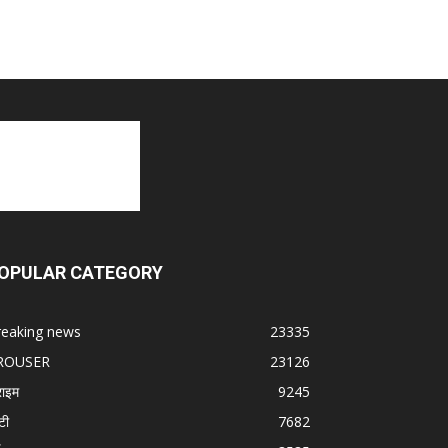
OPULAR CATEGORY
reaking news
23335
ROUSER
23126
राइम
9245
टी
7682