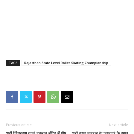
TAGS
Rajasthan State Level Roller Skating Championship
Previous article
Next article
श्री चिंताहरण काले हनुमान मंदिर में पौष
श्री कृष्ण बलराम के जयकारे के साथ