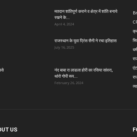
मतदान शांतिपूर्ण कराने व क्षेत्र में शांति बनाये
B
रखने के...
C
April 4, 2024
क्
सि
राजस्थान के युवा प्रिंस सैनी ने रचा इतिहास
July 16, 2025
धर्
रा
एंट
बसे
नंद बाबा रा लाडला होरी का रसिया सांवरा,
थांरो गोपी रूप...
रा
February 26, 2024
व्य
OUT US
F