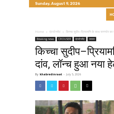
Sunday, August 9, 2026
H
Home
एंटरटेनमेंट
किच्चा सुदीप–प्रियामणि के साथ सनप्योर का बड़
Breaking news
CROUSER
एंटरटेनमेंट
व्यापार
किच्चा सुदीप–प्रियाम
दांव, लॉन्च हुआ नया 
By
khabredinraat
-
July 5, 2026