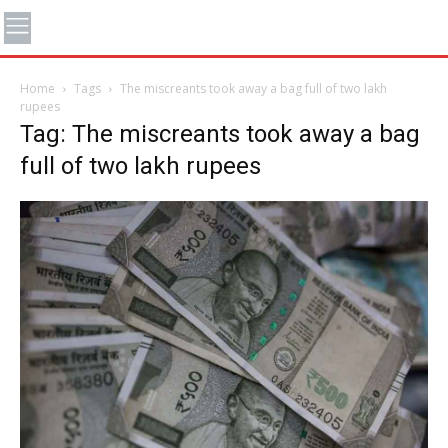
Home
Tags
The miscreants took away a bag full of two lakh
rupees
Tag: The miscreants took away a bag
full of two lakh rupees