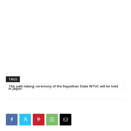
TAGS
The oath-taking ceremony of the Rajasthan State INTUC will be held
in Jaipur.