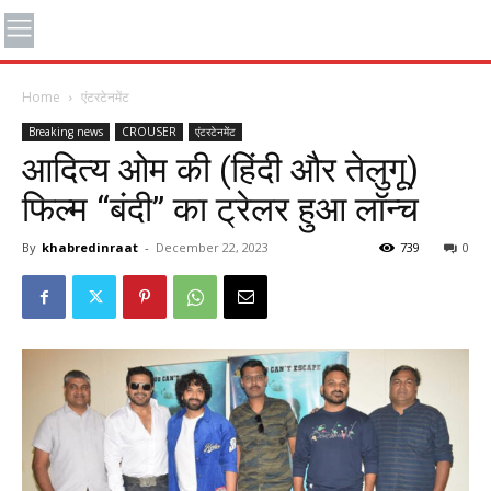
Home
एंटरटेनमेंट
Breaking news
CROUSER
एंटरटेनमेंट
आदित्य ओम की (हिंदी और तेलुगू)
फिल्म “बंदी” का ट्रेलर हुआ लॉन्च
By
khabredinraat
-
December 22, 2023
739
0