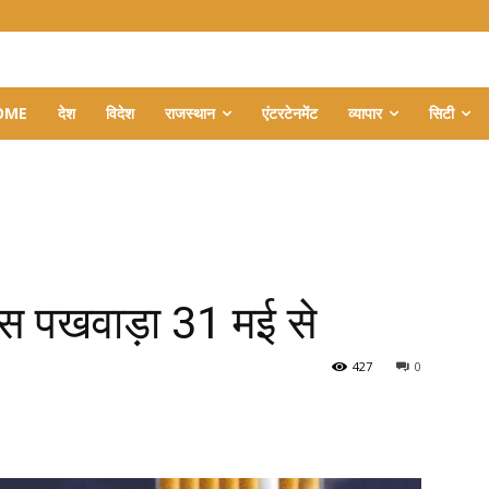
OME
देश
विदेश
राजस्थान
एंटरटेनमेंट
व्यापार
सिटी
िवस पखवाड़ा 31 मई से
427
0