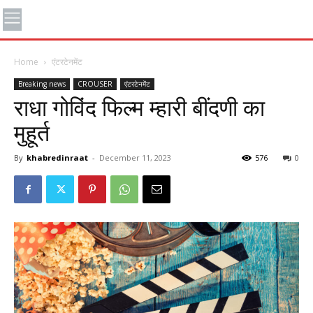
Home
एंटरटेनमेंट
Breaking news
CROUSER
एंटरटेनमेंट
राधा गोविंद फिल्म म्हारी बींदणी का
मुहूर्त
By
khabredinraat
-
December 11, 2023
576
0