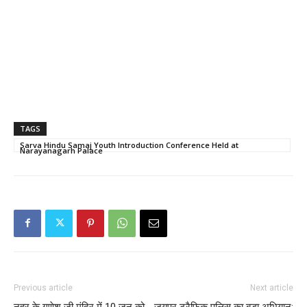
TAGS
Sarva Hindu Samaj Youth Introduction Conference Held at
Narayanagarh Palace
Previous article
Next article
नहर के गणेश जी मंदिर में 10 जून को
जयपुर ट्रैफिक पुलिस का बड़ा अभियान: