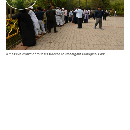
A massive crowd of tourists flocked to Nahargarh Biological Park.