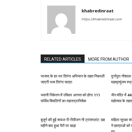
khabredinraat
https://khabredinraat.com
RELATED ARTICLES
MORE FROM AUTHOR
भाजपा के हर घर तिरंगा अभियान के तहत निकाली
दुर्गापुरा गौशा
जाएगी भव्य तिरंगा यात्रा
महामृत्युंजय रुद
भवानी निकेतन में रविवार अगस्त को होगा 111
जैन मंदिर में 4
पार्थिव शिवलिंगों का महारुद्राभिषेक
महोत्सव के तह
बुजुर्ग की हुई सफल री-रिवीजन नी ट्रांसप्लांट: छह
महिला सुरक्षा 
महीने बाद हुआ पैरों पर खड़ा
ने छात्राओं को
गुर