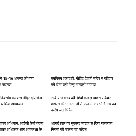
ला में 15-16 अगस्त को होगा
कामिका एकादशी: गोविंद देवजी मंदिर में रविवार
्र महायज्ञ
को होगा श्री विष्णु गायत्री महायज्ञ
4 दिवसीय कल्याण मंदिर दीपार्चना
राधे-राधे क्लब की 16वीं कावड़ यात्रा रविवार
त धार्मिक आयोजन
अगस्त को: गलता जी से जल लाकर भोलेनाथ का
करेंगे जलाभिषेक
संकल्प अभियान: आईजी केबी वंदना
अल्बर्ट हॉल पर नुक्कड़ नाटक से दिया यातायात
 बताए अधिकार और आत्मरक्षा के
नियमों की पालना का संदेश