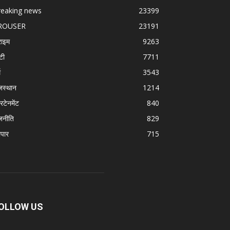
reaking news
23399
ROUSER
23191
राइम
9263
टी
7711
म
3543
जस्थान
1214
रटेनमेंट
840
जनीति
829
ापार
715
OLLOW US