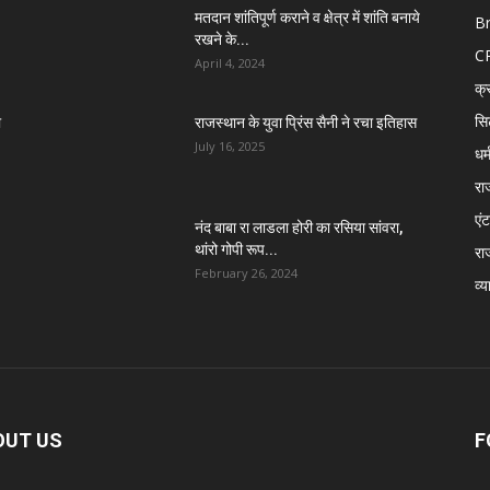
मतदान शांतिपूर्ण कराने व क्षेत्र में शांति बनाये
B
रखने के...
C
April 4, 2024
क्
सि
ा
राजस्थान के युवा प्रिंस सैनी ने रचा इतिहास
July 16, 2025
धर्
रा
एंट
नंद बाबा रा लाडला होरी का रसिया सांवरा,
थांरो गोपी रूप...
रा
February 26, 2024
व्य
OUT US
F