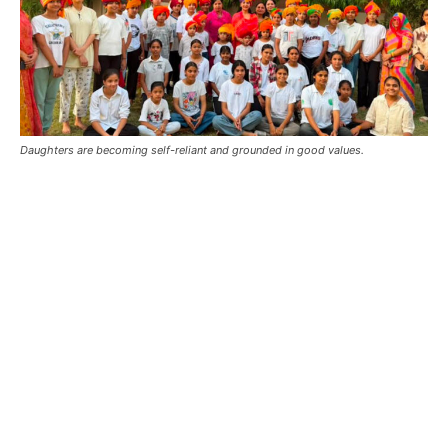
Daughters are becoming self-reliant and grounded in good values.