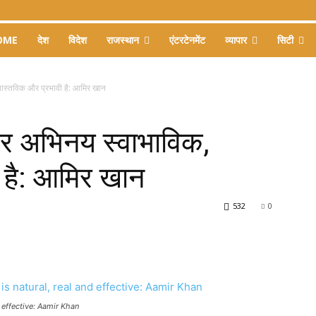
OME
देश
विदेश
राजस्थान
एंटरटेनमेंट
व्यापार
सिटी
वास्तविक और प्रभावी है: आमिर खान
हर अभिनय स्वाभाविक,
 है: आमिर खान
532
0
 effective: Aamir Khan