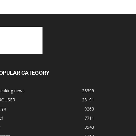
OPULAR CATEGORY
reaking news
23399
ROUSER
23191
राइम
9263
टी
7711
म
3543