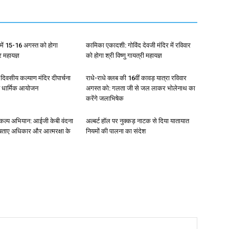
ला में 15-16 अगस्त को होगा
कामिका एकादशी: गोविंद देवजी मंदिर में रविवार
्र महायज्ञ
को होगा श्री विष्णु गायत्री महायज्ञ
4 दिवसीय कल्याण मंदिर दीपार्चना
राधे-राधे क्लब की 16वीं कावड़ यात्रा रविवार
त धार्मिक आयोजन
अगस्त को: गलता जी से जल लाकर भोलेनाथ का
करेंगे जलाभिषेक
संकल्प अभियान: आईजी केबी वंदना
अल्बर्ट हॉल पर नुक्कड़ नाटक से दिया यातायात
 बताए अधिकार और आत्मरक्षा के
नियमों की पालना का संदेश