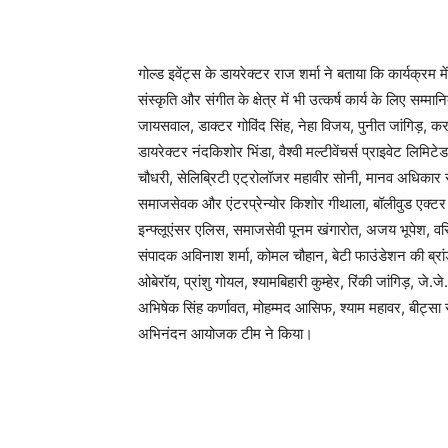
गोल्ड इवेंट्स के डायरेक्टर राज शर्मा ने बताया कि कार्यक्रम
संस्कृति और संगीत के क्षेत्र में भी उत्कर्ष कार्य के लिए सम्
जायसवाल, डाक्टर गोविंद सिंह, नेहा विजय, पुनीत जांगिड़, 
डायरेक्टर नंदकिशोर भिंडा, वैश्वी मल्टीवेंचर्स प्राइवेट लिमिटे
चौधरी, सेलिब्रिटी एट्रोलॉजर महावीर सोनी, मानव अधिकार स
समाजसेवक और एंटरप्रेन्योर किशोर गीथाला, बॉलीवुड एक्टर म
इन्फ्लूएंसर एलिस, समाजसेवी पूनम खंगारोत, अजय भूपेश, व
संपादक अविनाश शर्मा, कोमल चौहान, बेटी फाउंडेशन की ब्र
ओबेरॉय, प्रांशु गोयल, श्यामबिहारी कुम्हेर, रिंकी जांगिड़, जे.
अभिषेक सिंह कर्णावत, मोहम्मद आसिफ, श्याम महावर, बीट्स
अभिनंदन आयोजक टीम ने किया।