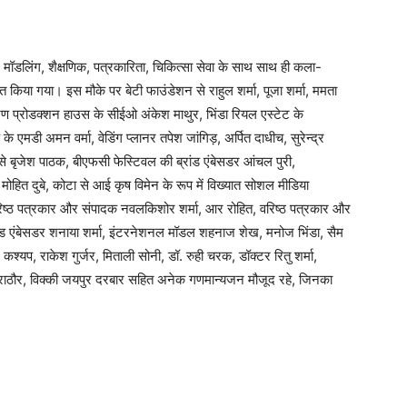
 में मॉडलिंग, शैक्षणिक, पत्रकारिता, चिकित्सा सेवा के साथ साथ ही कला-
मानित किया गया। इस मौके पर बेटी फाउंडेशन से राहुल शर्मा, पूजा शर्मा, ममता
करण प्रोडक्शन हाउस के सीईओ अंकेश माथुर, भिंडा रियल एस्टेट के
ड के एमडी अमन वर्मा, वेडिंग प्लानर तपेश जांगिड़, अर्पित दाधीच, सुरेन्द्र
े बृजेश पाठक, बीएफसी फेस्टिवल की ब्रांड एंबेसडर आंचल पुरी,
ोहित दुबे, कोटा से आई कृष विमेन के रूप में विख्यात सोशल मीडिया
रिष्ठ पत्रकार और संपादक नवलकिशोर शर्मा, आर रोहित, वरिष्ठ पत्रकार और
ांड एंबेसडर शनाया शर्मा, इंटरनेशनल मॉडल शहनाज शेख, मनोज भिंडा, सैम
जे. कश्यप, राकेश गुर्जर, मिताली सोनी, डॉ. रुही चरक, डॉक्टर रितु शर्मा,
ा राठौर, विक्की जयपुर दरबार सहित अनेक गणमान्यजन मौजूद रहे, जिनका