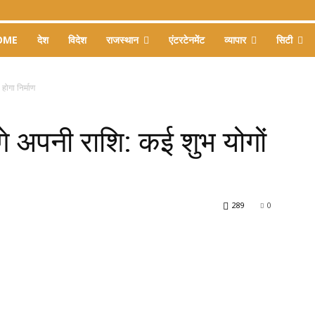
OME
देश
विदेश
राजस्थान
एंटरटेनमेंट
व्यापार
सिटी
होगा निर्माण
गे अपनी राशि: कई शुभ योगों
289
0