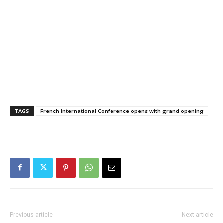
TAGS
French International Conference opens with grand opening
Previous article
Next article