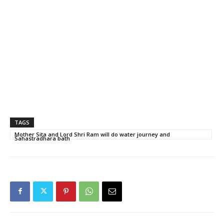
TAGS
Mother Sita and Lord Shri Ram will do water journey and
Sahastradhara bath