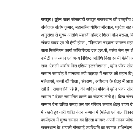
जयपुर। वू
मेन पावर सोसायटी जयपुर राजस्थान की राष्ट्रीय अध्य
संयोजक संतोष कुमार, महासचिव योगिता मीरवाल, प्रदेश सह सं
अनुसंशा से मुख्य अतिथि यशस्वी डॉक्टर शिखा मील बराला, वि
संजय यादव एम डी हैप्पी होम्स , “प्रियंका नंदवाना संगठन म
वाला मिलेनियम कार्गो लॉजिस्टिक एल.एल.पी, बसंत जैन एम डी स
कमेटी राजस्थान एवं अन्य विशिष्ठ अतिथि विद्या स्वामी मेहंदी आ
राज .ऐशली आशीष मिस एशिया इंटरनेशनल , वूमेन पॉवर सोसा
सम्मान समारोह में मानवता रुपी महायज्ञ में समाज की महान विभूत
महिलाओं, बच्चों की शिक्षा , संरक्षण , अधिकार के क्षेत्र में आ
रही है , समाजसेवी रहे हैं , की अग्रिम पंक्ति में वूमेन पाव
सम्मान ” देकर सम्मानित करने का संकल्प लेती है। विश्व संरच
सम्मान देना उचित समझ कर घर परिवार समाज क्षेत्र राज्य देश म
में रखते हुए नारी शक्ति वंदन सम्मान में (महिला एवं बाल वि
कार्यक्रम में मुख्य सम्मान का हिस्सा बनकर अपनी मानव जीव
राजस्थान के आपकी गौरवमई उपस्थिति का स्वागत अभिनंदन