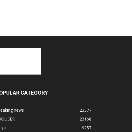
OPULAR CATEGORY
reaking news
23377
ROUSER
23168
राइम
9257