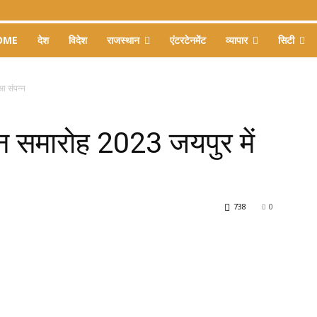
OME
देश
विदेश
राजस्थान
एंटरटेनमेंट
व्यापार
सिटी
आ संपन्न
ान समारोह 2023 जयपुर में
738
0