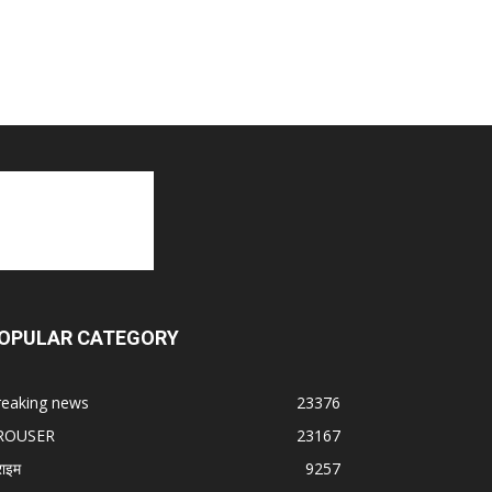
OPULAR CATEGORY
reaking news
23376
ROUSER
23167
राइम
9257