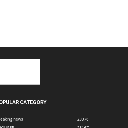
OPULAR CATEGORY
reaking news
23376
ROUSER
23167