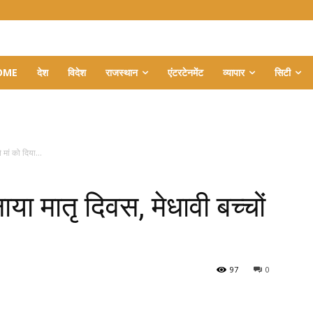
OME
देश
विदेश
राजस्थान
एंटरटेनमेंट
व्यापार
सिटी
 मां को दिया...
ा मातृ दिवस, मेधावी बच्चों
97
0