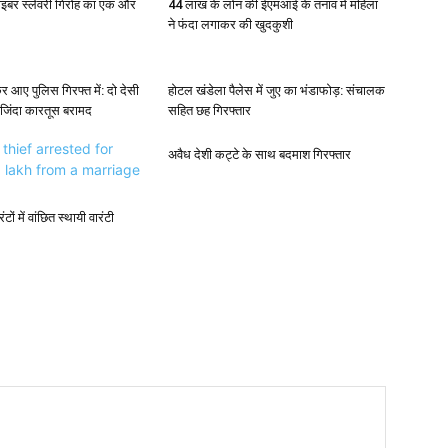
साइबर स्लेवरी गिरोह का एक और
44 लाख के लोन की ईएमआई के तनाव में महिला
ने फंदा लगाकर की खुदकुशी
र आए पुलिस गिरफ्त में: दो देसी
होटल खंडेला पैलेस में जुए का भंडाफोड़: संचालक
 जिंदा कारतूस बरामद
सहित छह गिरफ्तार
अवैध देशी कट्टे के साथ बदमाश गिरफ्तार
टों में वांछित स्थायी वारंटी