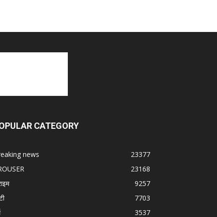
OPULAR CATEGORY
reaking news
23377
ROUSER
23168
राइम
9257
टी
7703
म
3537