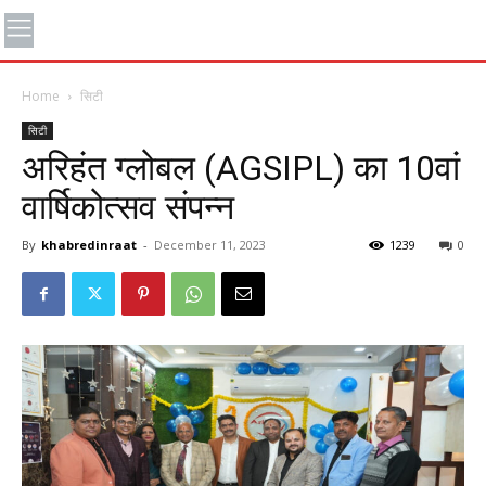
Home
सिटी
सिटी
अरिहंत ग्लोबल (AGSIPL) का 10वां
वार्षिकोत्सव संपन्न
By
khabredinraat
-
December 11, 2023
1239
0