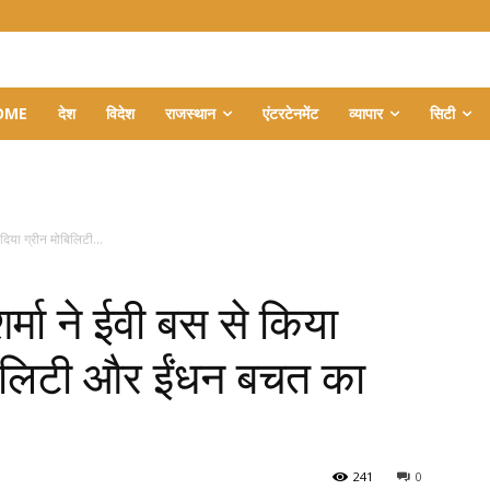
OME
देश
विदेश
राजस्थान
एंटरटेनमेंट
व्यापार
सिटी
दिया ग्रीन मोबिलिटी...
्मा ने ईवी बस से किया
बिलिटी और ईंधन बचत का
241
0