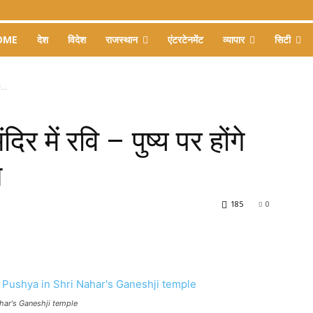
OME
देश
विदेश
राजस्थान
एंटरटेनमेंट
व्यापार
सिटी
...
र में रवि – पुष्य पर होंगे
न
185
0
ahar's Ganeshji temple