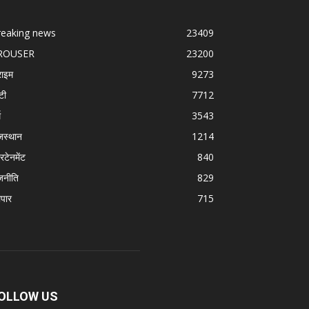
reaking news
23409
ROUSER
23200
राइम
9273
टी
7712
म
3543
जस्थान
1214
रटेनमेंट
840
जनीति
829
ापार
715
OLLOW US