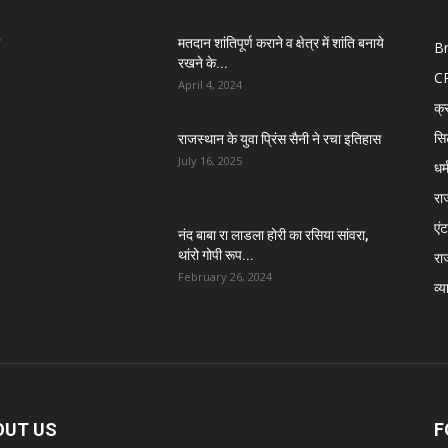
मतदान शांतिपूर्ण कराने व क्षेत्र में शांति बनाये
B
रखने के...
C
April 4, 2024
क्
सि
राजस्थान के युवा प्रिंस सैनी ने रचा इतिहास
July 16, 2025
धर्
रा
एंट
नंद बाबा रा लाडला होरी का रसिया सांवरा,
थांरो गोपी रूप...
रा
February 26, 2024
व्य
OUT US
F