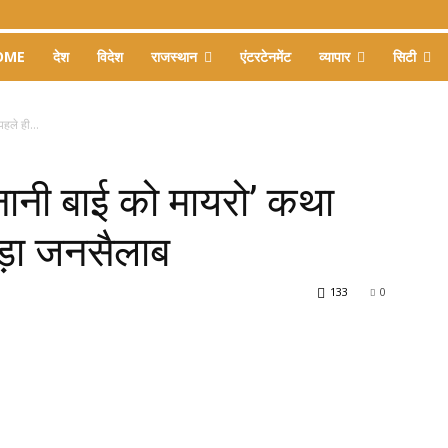
OME
देश
विदेश
राजस्थान
एंटरटेनमेंट
व्यापार
सिटी
पहले ही...
 ‘नानी बाई को मायरो’ कथा
ड़ा जनसैलाब
133
0