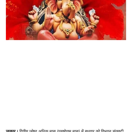
जयपुर।
द्वितीय ज्येष्ठ अधिक मास (पुरुषोत्तम मास) में बुधवार को विभुवन संकष्टी