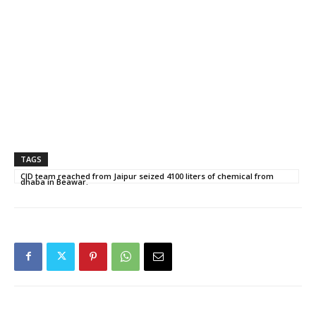
TAGS
CID team reached from Jaipur seized 4100 liters of chemical from
dhaba in Beawar.